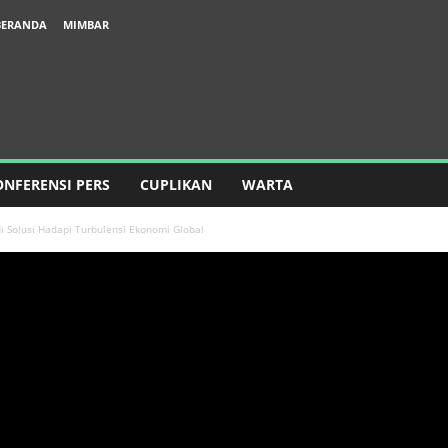
BERANDA
MIMBAR
ONFERENSI PERS
CUPLIKAN
WARTA
 Solusi Hadapi Turbulensi Ekonomi Global