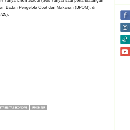
 Yahya Cholil Staquf (Gus Yahya) saat penandatangan
an Badan Pengelola Obat dan Makanan (BPOM), di
/25).
STABILITAS EKONOMI
UMKM NU