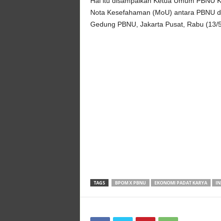
Hal itu disampaikan Ketua Umum PBNU KH
Nota Kesefahaman (MoU) antara PBNU d
Gedung PBNU, Jakarta Pusat, Rabu (13/5
TAGS
BPOM X PBNU
EKONOMI PADAT KARYA
IN