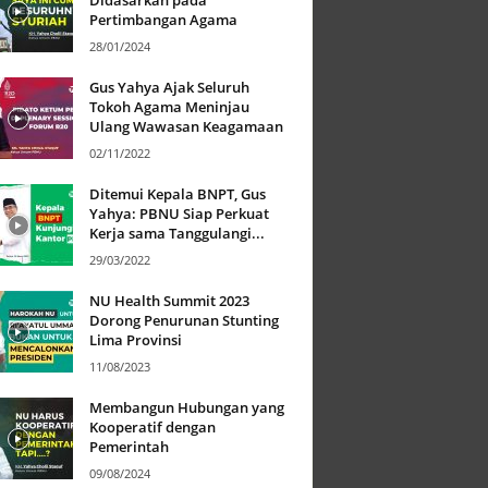
Didasarkan pada
Pertimbangan Agama
28/01/2024
Gus Yahya Ajak Seluruh
Tokoh Agama Meninjau
Ulang Wawasan Keagamaan
02/11/2022
Ditemui Kepala BNPT, Gus
Yahya: PBNU Siap Perkuat
Kerja sama Tanggulangi...
29/03/2022
NU Health Summit 2023
Dorong Penurunan Stunting
Lima Provinsi
11/08/2023
Membangun Hubungan yang
Kooperatif dengan
Pemerintah
09/08/2024