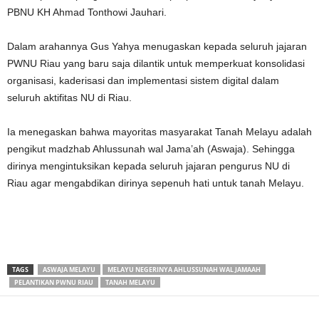
PBNU KH Ahmad Tonthowi Jauhari.
Dalam arahannya Gus Yahya menugaskan kepada seluruh jajaran
PWNU Riau yang baru saja dilantik untuk memperkuat konsolidasi
organisasi, kaderisasi dan implementasi sistem digital dalam
seluruh aktifitas NU di Riau.
Ia menegaskan bahwa mayoritas masyarakat Tanah Melayu adalah
pengikut madzhab Ahlussunah wal Jama’ah (Aswaja). Sehingga
dirinya mengintuksikan kepada seluruh jajaran pengurus NU di
Riau agar mengabdikan dirinya sepenuh hati untuk tanah Melayu.
TAGS
ASWAJA MELAYU
MELAYU NEGERINYA AHLUSSUNAH WAL JAMAAH
PELANTIKAN PWNU RIAU
TANAH MELAYU