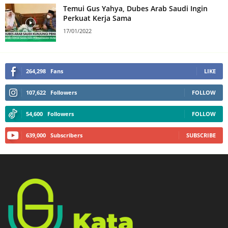
Temui Gus Yahya, Dubes Arab Saudi Ingin
Perkuat Kerja Sama
17/01/2022
264,298
Fans
LIKE
107,622
Followers
FOLLOW
54,600
Followers
FOLLOW
639,000
Subscribers
SUBSCRIBE