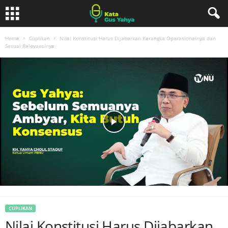
Home
Cuplikan
Nilai Konstitusi Harus Dijabarkan Kerangka Operasionalnya dan
Sesuai Relevansinya
CUPLIKAN
Nilai Konstitusi Harus Dijabarkan