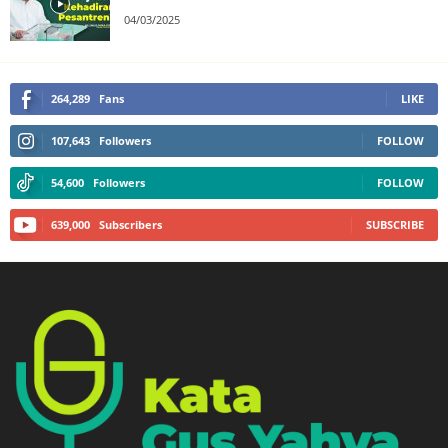
04/03/2025
264,289
Fans
LIKE
107,643
Followers
FOLLOW
54,600
Followers
FOLLOW
639,000
Subscribers
SUBSCRIBE