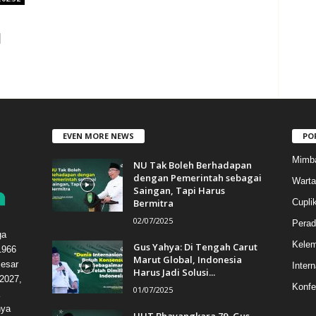
l
EVEN MORE NEWS
PO
Mimb
NU Tak Boleh Berhadapan
dengan Pemerintah sebagai
Warta
Saingan, Tapi Harus
Bermitra
Cupli
02/07/2025
Perad
ga
Kele
Gus Yahya: Di Tengah Carut
1966
Marut Global, Indonesia
esar
Intern
Harus Jadi Solusi...
2027,
Konfe
01/07/2025
hya
HUT Bhayangkara 79, Gus