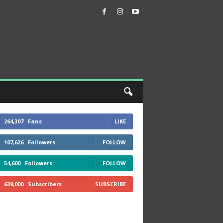
264,307
Fans
LIKE
107,626
Followers
FOLLOW
54,600
Followers
FOLLOW
639,000
Subscribers
SUBSCRIBE