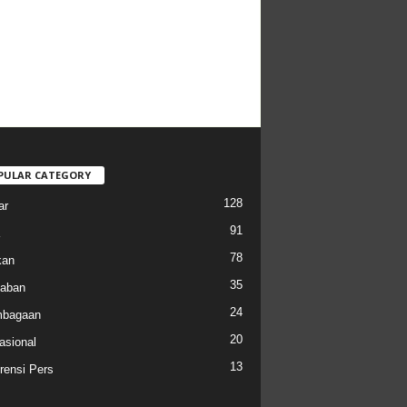
PULAR CATEGORY
128
ar
91
78
kan
35
aban
24
mbagaan
20
asional
13
rensi Pers