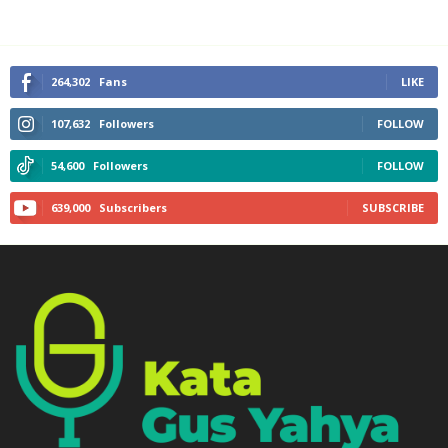
264,302
Fans
LIKE
107,632
Followers
FOLLOW
54,600
Followers
FOLLOW
639,000
Subscribers
SUBSCRIBE