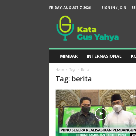
FRIDAY, AUGUST 7, 2026
SIGN IN / JOIN
BE
K
a
t
a
G
u
s
MIMBAR
INTERNASIONAL
KO
Y
a
Home
Tags
Berita
h
Tag: berita
y
a
00