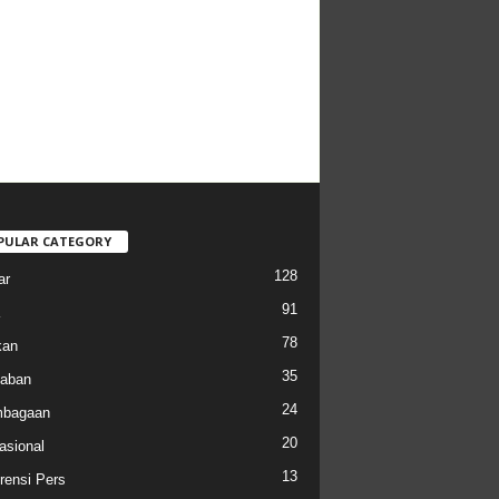
PULAR CATEGORY
128
ar
91
78
kan
35
aban
24
mbagaan
20
asional
13
rensi Pers