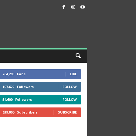
264,298
Fans
LIKE
107,622
Followers
FOLLOW
54,600
Followers
FOLLOW
639,000
Subscribers
SUBSCRIBE