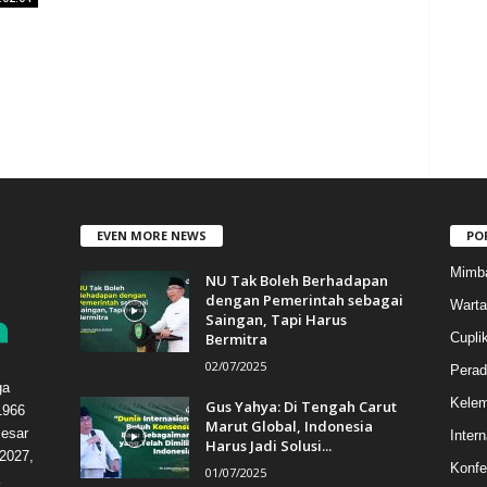
EVEN MORE NEWS
PO
Mimb
NU Tak Boleh Berhadapan
dengan Pemerintah sebagai
Warta
Saingan, Tapi Harus
Bermitra
Cupli
02/07/2025
Perad
ga
Kele
Gus Yahya: Di Tengah Carut
1966
Marut Global, Indonesia
esar
Intern
Harus Jadi Solusi...
2027,
Konfe
01/07/2025