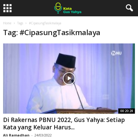
Home
Tags
#CipasungTasikmalaya
Tag: #CipasungTasikmalaya
00:20:28
Di Rakernas PBNU 2022, Gus Yahya: Setiap
Kata yang Keluar Harus...
Ali Ramadhan
-
24/03/2022