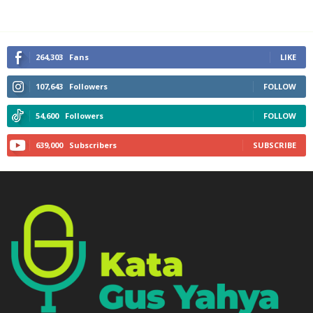
264,303
Fans
LIKE
107,643
Followers
FOLLOW
54,600
Followers
FOLLOW
639,000
Subscribers
SUBSCRIBE