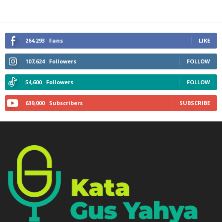
264,293
Fans
LIKE
107,624
Followers
FOLLOW
54,600
Followers
FOLLOW
639,000
Subscribers
SUBSCRIBE