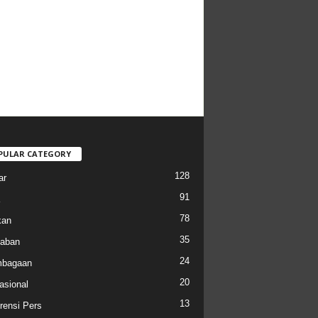
PULAR CATEGORY
128
ar
91
78
kan
35
aban
24
mbagaan
20
asional
13
rensi Pers