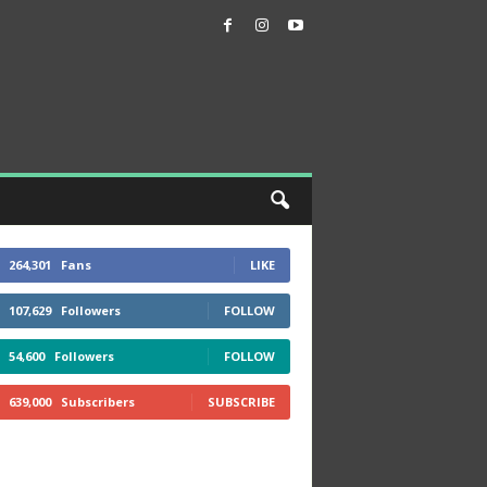
264,301
Fans
LIKE
107,629
Followers
FOLLOW
54,600
Followers
FOLLOW
639,000
Subscribers
SUBSCRIBE