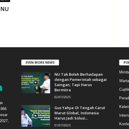
 NU
EVEN MORE NEWS
PO
Mimb
NU Tak Boleh Berhadapan
dengan Pemerintah sebagai
Warta
Saingan, Tapi Harus
Bermitra
Cupli
02/07/2025
Perad
ga
Kele
Gus Yahya: Di Tengah Carut
1966
Marut Global, Indonesia
esar
Intern
Harus Jadi Solusi...
2027,
Konfe
01/07/2025