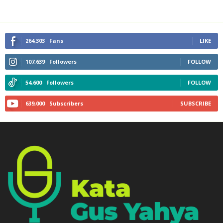
264,303
Fans
LIKE
107,639
Followers
FOLLOW
54,600
Followers
FOLLOW
639,000
Subscribers
SUBSCRIBE