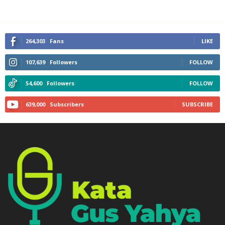
264,303
Fans
LIKE
107,639
Followers
FOLLOW
54,600
Followers
FOLLOW
639,000
Subscribers
SUBSCRIBE