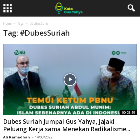
Home
Tags
#DubesSuriah
Tag: #DubesSuriah
00:03:49
Dubes Suriah Jumpai Gus Yahya, Jajaki
Peluang Kerja sama Menekan Radikalisme...
Ali Ramadhan
-
14/03/2022