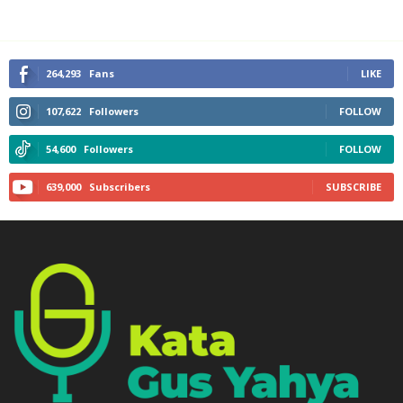
264,293
Fans
LIKE
107,622
Followers
FOLLOW
54,600
Followers
FOLLOW
639,000
Subscribers
SUBSCRIBE