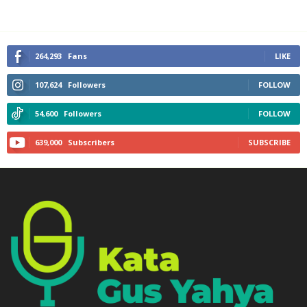
264,293
Fans
LIKE
107,624
Followers
FOLLOW
54,600
Followers
FOLLOW
639,000
Subscribers
SUBSCRIBE