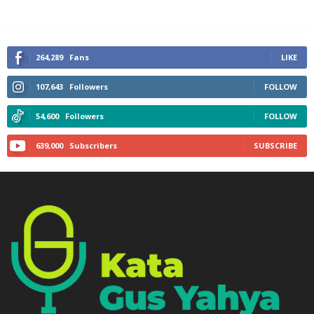
264,289
Fans
LIKE
107,643
Followers
FOLLOW
54,600
Followers
FOLLOW
639,000
Subscribers
SUBSCRIBE