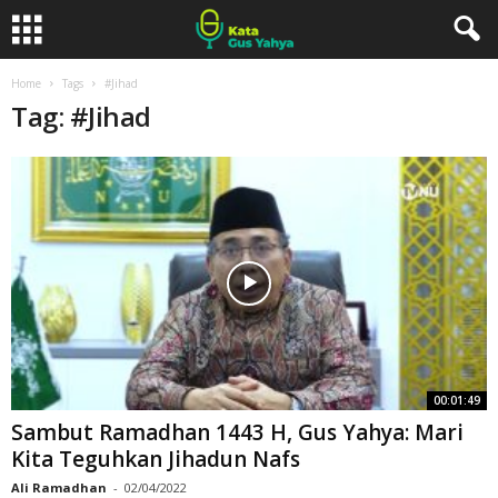
Home
Tags
#Jihad
Tag: #Jihad
00:01:49
Sambut Ramadhan 1443 H, Gus Yahya: Mari
Kita Teguhkan Jihadun Nafs
Ali Ramadhan
-
02/04/2022