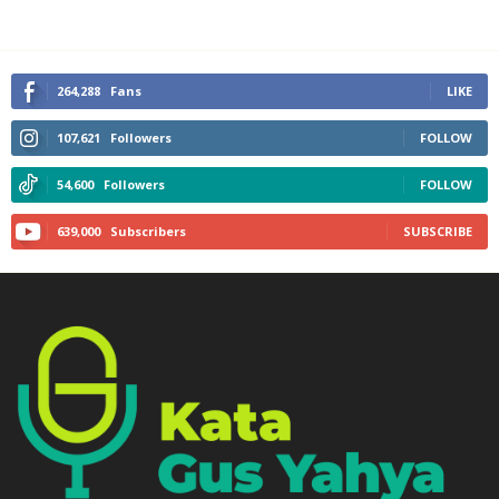
264,288
Fans
LIKE
107,621
Followers
FOLLOW
54,600
Followers
FOLLOW
639,000
Subscribers
SUBSCRIBE