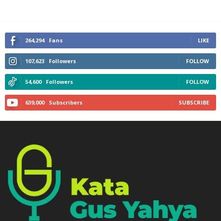
264,294
Fans
LIKE
107,623
Followers
FOLLOW
54,600
Followers
FOLLOW
639,000
Subscribers
SUBSCRIBE