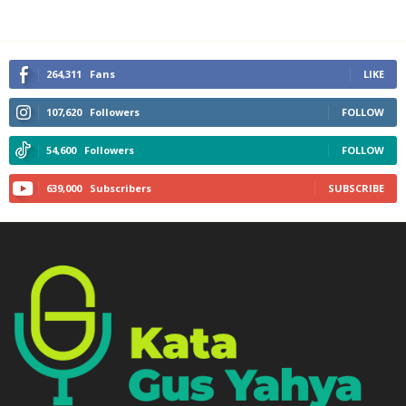
264,311
Fans
LIKE
107,620
Followers
FOLLOW
54,600
Followers
FOLLOW
639,000
Subscribers
SUBSCRIBE