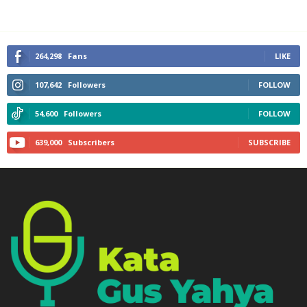
264,298
Fans
LIKE
107,642
Followers
FOLLOW
54,600
Followers
FOLLOW
639,000
Subscribers
SUBSCRIBE