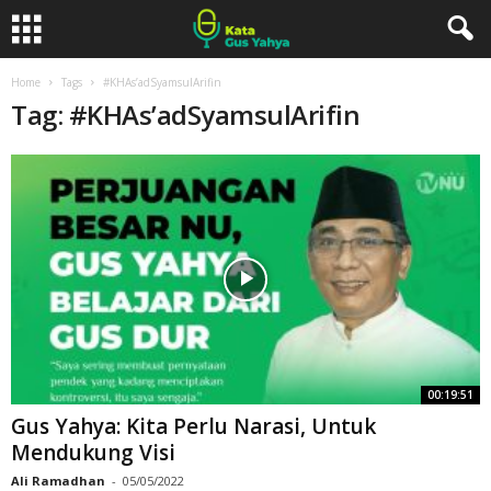
Home
Tags
#KHAs’adSyamsulArifin
Tag: #KHAs’adSyamsulArifin
00:19:51
Gus Yahya: Kita Perlu Narasi, Untuk
Mendukung Visi
Ali Ramadhan
-
05/05/2022