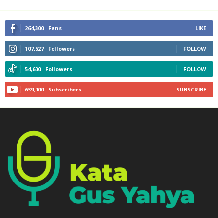
264,300
Fans
LIKE
107,627
Followers
FOLLOW
54,600
Followers
FOLLOW
639,000
Subscribers
SUBSCRIBE