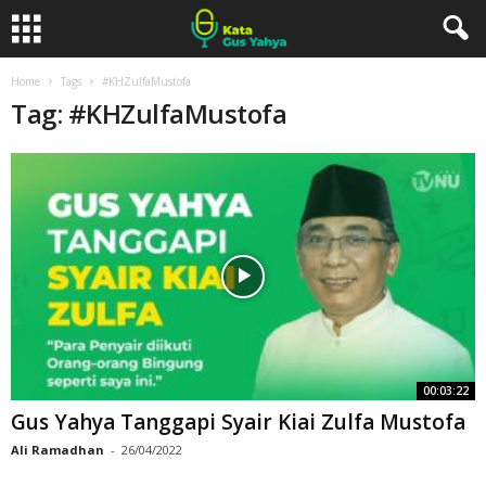
Home
Tags
#KHZulfaMustofa
Tag: #KHZulfaMustofa
00:03:22
Gus Yahya Tanggapi Syair Kiai Zulfa Mustofa
Ali Ramadhan
-
26/04/2022