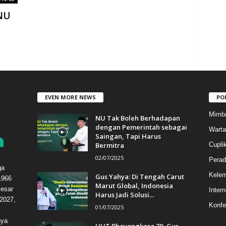
NU
EVEN MORE NEWS
PO
Mimb
NU Tak Boleh Berhadapan
dengan Pemerintah sebagai
Warta
Saingan, Tapi Harus
Bermitra
Cupli
02/07/2025
Perad
ga
Kele
Gus Yahya: Di Tengah Carut
1966
Marut Global, Indonesia
esar
Intern
Harus Jadi Solusi...
2027,
Konfe
01/07/2025
hya
HUT Bhayangkara 79, Gus