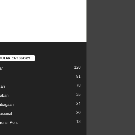
PULAR CATEGORY
128
ar
91
78
kan
35
aban
24
mbagaan
20
asional
13
rensi Pers