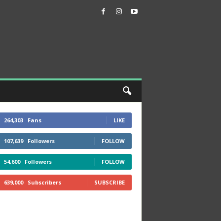
264,303
Fans
LIKE
107,639
Followers
FOLLOW
54,600
Followers
FOLLOW
639,000
Subscribers
SUBSCRIBE