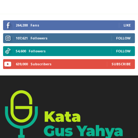
264,288
Fans
LIKE
107,621
Followers
FOLLOW
54,600
Followers
FOLLOW
639,000
Subscribers
SUBSCRIBE