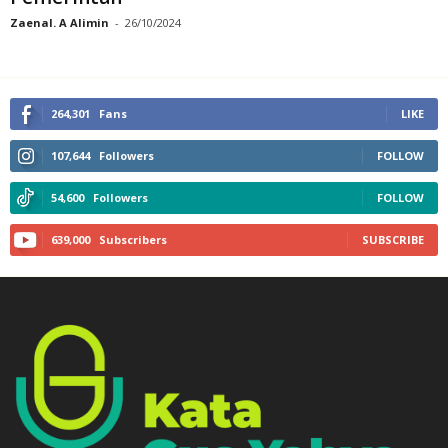
Zaenal. A Alimin
-
26/10/2024
264,301
Fans
LIKE
107,644
Followers
FOLLOW
54,600
Followers
FOLLOW
639,000
Subscribers
SUBSCRIBE