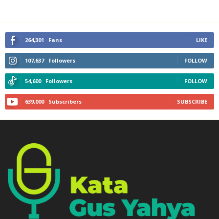
264,301
Fans
LIKE
107,637
Followers
FOLLOW
54,600
Followers
FOLLOW
639,000
Subscribers
SUBSCRIBE