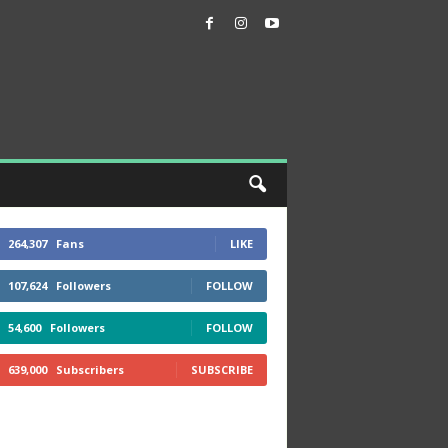
264,307
Fans
LIKE
107,624
Followers
FOLLOW
54,600
Followers
FOLLOW
639,000
Subscribers
SUBSCRIBE