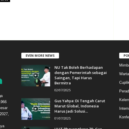
EVEN MORE NEWS
PO
Mimb
NU Tak Boleh Berhadapan
dengan Pemerintah sebagai
Warta
Saingan, Tapi Harus
Bermitra
Cupli
02/07/2025
Perad
ga
Kele
Gus Yahya: Di Tengah Carut
1966
Marut Global, Indonesia
esar
Intern
Harus Jadi Solusi...
2027,
Konfe
01/07/2025
hya
HUT Bhayangkara 79, Gus