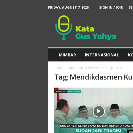
FRIDAY, AUGUST 7, 2026
SIGN IN / JOIN
BE
K
a
t
a
G
u
s
MIMBAR
INTERNASIONAL
KO
Y
a
Home
Tags
Mendikdasmen Kunjugi PBNU
h
Tag: Mendikdasmen Ku
y
a
00