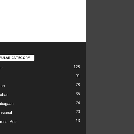
PULAR CATEGORY
128
ar
91
78
kan
35
aban
24
mbagaan
20
asional
13
rensi Pers