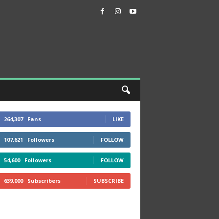
264,307
Fans
LIKE
107,621
Followers
FOLLOW
54,600
Followers
FOLLOW
639,000
Subscribers
SUBSCRIBE