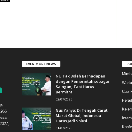
EVEN MORE NEWS
PO
Mimb
NU Tak Boleh Berhadapan
dengan Pemerintah sebagai
Warta
Saingan, Tapi Harus
Bermitra
Cupli
02/07/2025
Perad
ga
Kele
Gus Yahya: Di Tengah Carut
1966
Marut Global, Indonesia
esar
Intern
Harus Jadi Solusi...
2027,
Konfe
01/07/2025