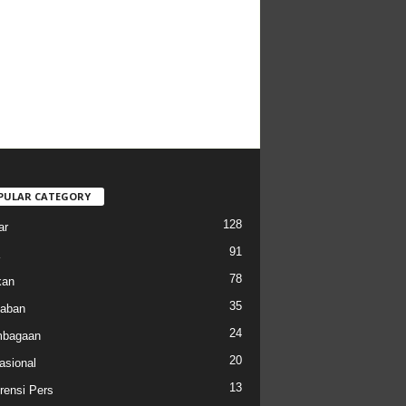
PULAR CATEGORY
128
ar
91
78
kan
35
aban
24
mbagaan
20
asional
13
rensi Pers