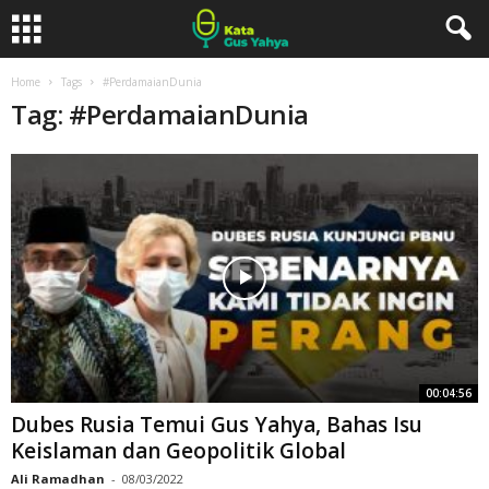
Home
Tags
#PerdamaianDunia
Tag: #PerdamaianDunia
00:04:56
Dubes Rusia Temui Gus Yahya, Bahas Isu
Keislaman dan Geopolitik Global
Ali Ramadhan
-
08/03/2022