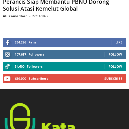
Perancis Siap Membantu PBNU Dorong
Solusi Atasi Kemelut Global
Ali Ramadhan
-
22/01/2022
264,286
Fans
LIKE
107,617
Followers
FOLLOW
54,600
Followers
FOLLOW
639,000
Subscribers
SUBSCRIBE