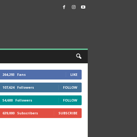
264,293
Fans
LIKE
107,624
Followers
FOLLOW
54,600
Followers
FOLLOW
639,000
Subscribers
SUBSCRIBE