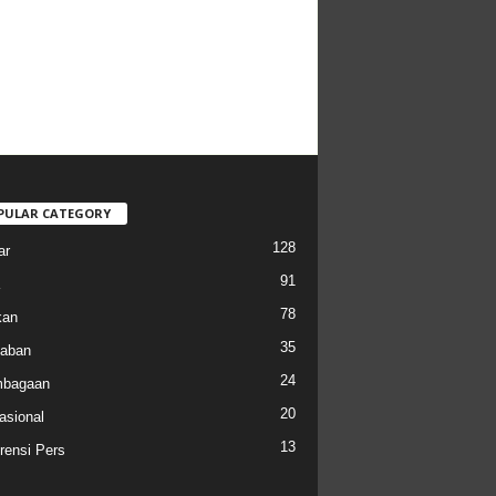
PULAR CATEGORY
128
ar
91
78
kan
35
aban
24
mbagaan
20
asional
13
rensi Pers