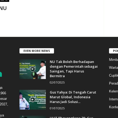
CNU
EVEN MORE NEWS
PO
Mimb
NU Tak Boleh Berhadapan
dengan Pemerintah sebagai
Warta
Saingan, Tapi Harus
Bermitra
Cupli
02/07/2025
Perad
ga
Kele
Gus Yahya: Di Tengah Carut
1966
Marut Global, Indonesia
esar
Intern
Harus Jadi Solusi...
2027,
Konfe
01/07/2025
hya
HUT Bhayangkara 79, Gus