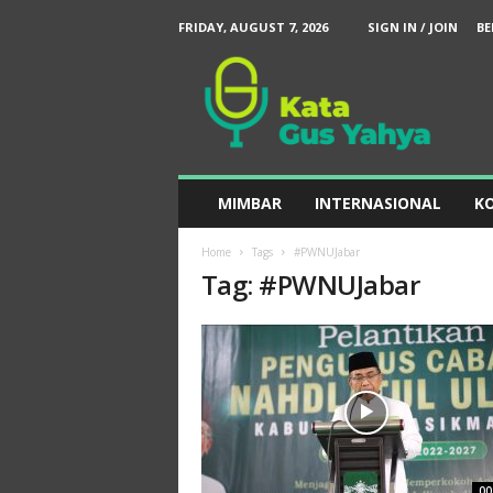
FRIDAY, AUGUST 7, 2026
SIGN IN / JOIN
BE
K
a
t
a
G
u
s
MIMBAR
INTERNASIONAL
KO
Y
a
Home
Tags
#PWNUJabar
h
Tag: #PWNUJabar
y
a
00