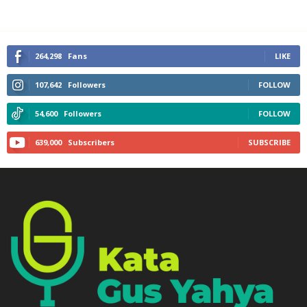
264,298
Fans
LIKE
107,642
Followers
FOLLOW
54,600
Followers
FOLLOW
639,000
Subscribers
SUBSCRIBE