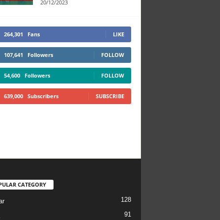
20/12/2023
264,301
Fans
LIKE
107,641
Followers
FOLLOW
54,600
Followers
FOLLOW
639,000
Subscribers
SUBSCRIBE
PULAR CATEGORY
128
ar
91