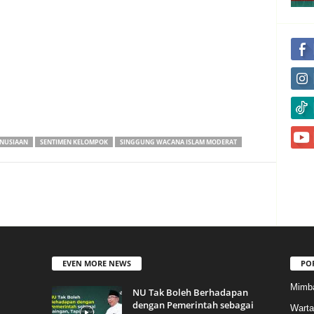
ANUSIAAN
SENTIMEN KELOMPOK
SINGGUNG WACANA ISLAM MODERAT
EVEN MORE NEWS
PO
Mimb
NU Tak Boleh Berhadapan
dengan Pemerintah sebagai
Warta