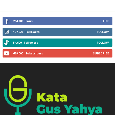
264,303
Fans
LIKE
107,623
Followers
FOLLOW
54,600
Followers
FOLLOW
639,000
Subscribers
SUBSCRIBE