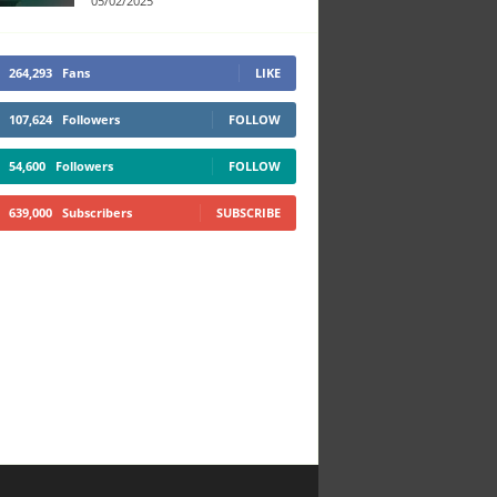
05/02/2025
264,293
Fans
LIKE
107,624
Followers
FOLLOW
54,600
Followers
FOLLOW
639,000
Subscribers
SUBSCRIBE