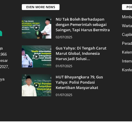
EVEN MORE NEWS
PO
Mimb
NU Tak Boleh Berhadapan
dengan Pemerintah sebagai
Warta
Saingan, Tapi Harus Bermitra
Cupli
02/07/2025
Perad
Gus Yahya: Di Tengah Carut
ga
Kele
Marut Global, Indonesia
1966
Harus Jadi Solusi...
esar
Intern
01/07/2025
2027,
Konfe
HUT Bhayangkara 79, Gus
hya
Yahya: Polisi Pondasi
Ketertiban Masyarakat
01/07/2025