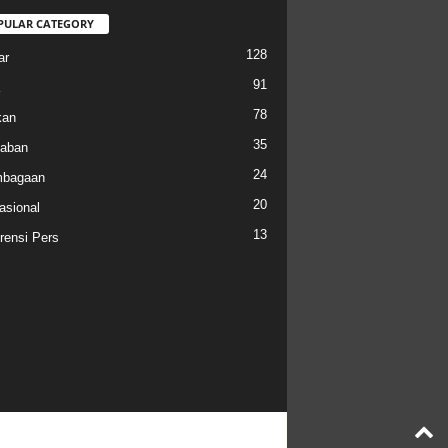
PULAR CATEGORY
128
ar
91
78
kan
35
aban
24
mbagaan
20
asional
13
rensi Pers