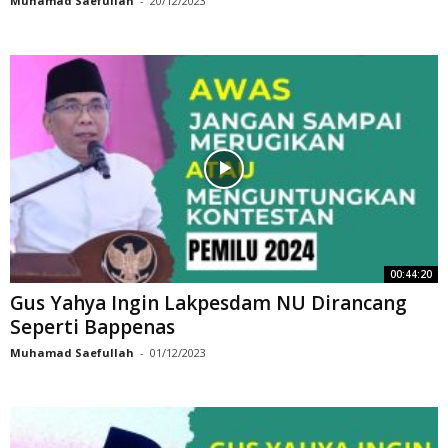
Muhamad Saefullah
-
20/12/2023
00:44:20
Gus Yahya Ingin Lakpesdam NU Dirancang
Seperti Bappenas
Muhamad Saefullah
-
01/12/2023