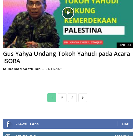
00:03:33
Gus Yahya Undang Tokoh Yahudi pada Acara
ISORA
Muhamad Saefullah
-
21/11/2023
1
2
3
264,295
Fans
LIKE