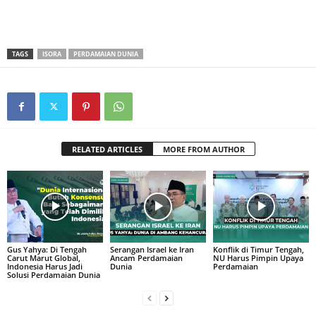
TAGS
ISORA
PERDAMAIAN DUNIA
RELATED ARTICLES
MORE FROM AUTHOR
Gus Yahya: Di Tengah
Serangan Israel ke Iran
Konflik di Timur Tengah,
Carut Marut Global,
Ancam Perdamaian
NU Harus Pimpin Upaya
Indonesia Harus Jadi
Dunia
Perdamaian
Solusi Perdamaian Dunia