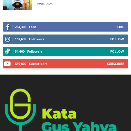
19/01/2024
264,303
Fans
LIKE
107,639
Followers
FOLLOW
54,600
Followers
FOLLOW
639,000
Subscribers
SUBSCRIBE