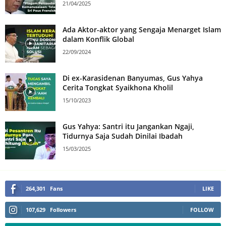
21/04/2025
Ada Aktor-aktor yang Sengaja Menarget Islam
dalam Konflik Global
22/09/2024
Di ex-Karasidenan Banyumas, Gus Yahya
Cerita Tongkat Syaikhona Kholil
15/10/2023
Gus Yahya: Santri itu Jangankan Ngaji,
Tidurnya Saja Sudah Dinilai Ibadah
15/03/2025
264,301
Fans
LIKE
107,629
Followers
FOLLOW