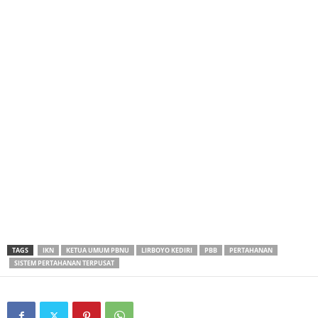
TAGS
IKN
KETUA UMUM PBNU
LIRBOYO KEDIRI
PBB
PERTAHANAN
SISTEM PERTAHANAN TERPUSAT