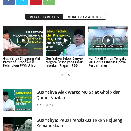
RELATED ARTICLES
MORE FROM AUTHOR
Gus Yahya Singgung Visi
Gus Yahya Sebut Banyak
Konflik di Timur Tengah,
Presiden Prabowo di
Negara Besar yang tidak
NU Harus Pimpin Upaya
Pelantikan PWNU Jatim
Jalankan Piagam PBB
Perdamaian
Gus Yahya Ajak Warga NU Salat Ghoib dan
Qunut Nazilah ...
31/10/2023
Gus Yahya: Paus Fransiskus Tokoh Pejuang
Kemanusiaan