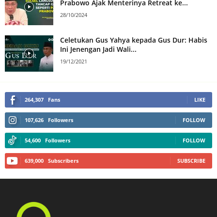
Prabowo Ajak Menterinya Retreat ke...
28/10/2024
Celetukan Gus Yahya kepada Gus Dur: Habis
Ini Jenengan Jadi Wali...
19/12/2021
264,307
Fans
LIKE
107,626
Followers
FOLLOW
54,600
Followers
FOLLOW
639,000
Subscribers
SUBSCRIBE