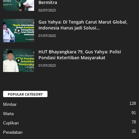
Bermitra
02/07/2025
Gus Yahya: Di Tengah Carut Marut Global,
Indonesia Harus Jadi Solusi...
01/07/2025
HUT Bhayangkara 79, Gus Yahya: Polisi
Pondasi Ketertiban Masyarakat
01/07/2025
POPULAR CATEGORY
128
Mimbar
91
Warta
78
Cuplikan
35
Peradaban