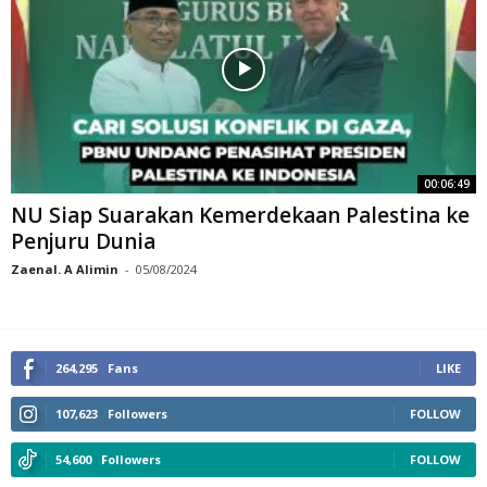
00:06:49
NU Siap Suarakan Kemerdekaan Palestina ke
Penjuru Dunia
Zaenal. A Alimin
-
05/08/2024
264,295
Fans
LIKE
107,623
Followers
FOLLOW
54,600
Followers
FOLLOW