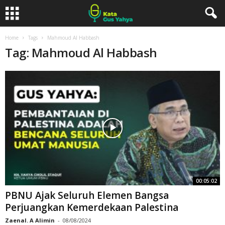
Home
Tags
Mahmoud Al Habbash
Tag: Mahmoud Al Habbash
00:05:02
PBNU Ajak Seluruh Elemen Bangsa
Perjuangkan Kemerdekaan Palestina
Zaenal. A Alimin
-
08/08/2024