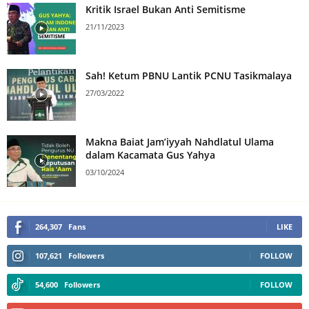
Kritik Israel Bukan Anti Semitisme
21/11/2023
Sah! Ketum PBNU Lantik PCNU Tasikmalaya
27/03/2022
Makna Baiat Jam’iyyah Nahdlatul Ulama
dalam Kacamata Gus Yahya
03/10/2024
264,307
Fans
LIKE
107,621
Followers
FOLLOW
54,600
Followers
FOLLOW