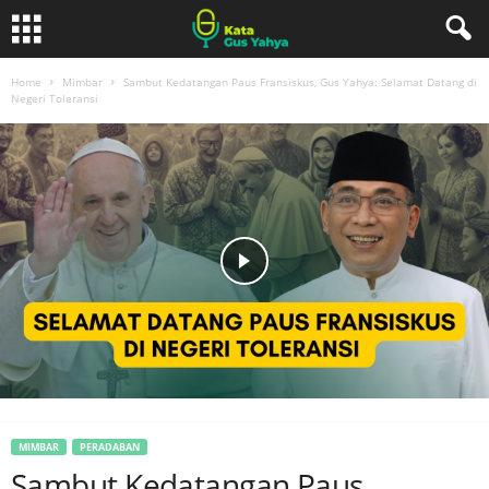
Home
Mimbar
Sambut Kedatangan Paus Fransiskus, Gus Yahya: Selamat Datang di
Negeri Toleransi
MIMBAR
PERADABAN
Sambut Kedatangan Paus