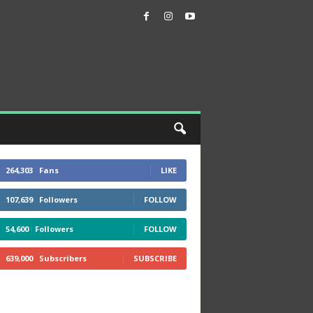
264,303
Fans
LIKE
107,639
Followers
FOLLOW
54,600
Followers
FOLLOW
639,000
Subscribers
SUBSCRIBE