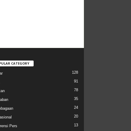
PULAR CATEGORY
128
ar
91
78
kan
35
aban
24
mbagaan
20
asional
13
rensi Pers