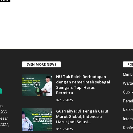
EVEN MORE NEWS
PO
Mimb
NU Tak Boleh Berhadapan
dengan Pemerintah sebagai
Warta
Saingan, Tapi Harus
Bermitra
Cupli
02/07/2025
Perad
ga
Kele
Gus Yahya: Di Tengah Carut
1966
Marut Global, Indonesia
esar
Intern
Harus Jadi Solusi...
2027,
Konfe
01/07/2025