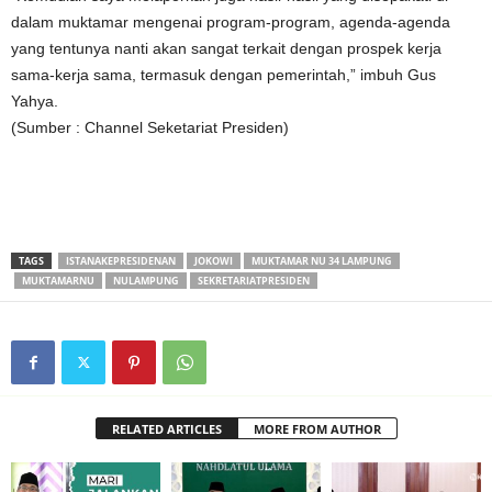
dalam muktamar mengenai program-program, agenda-agenda
yang tentunya nanti akan sangat terkait dengan prospek kerja
sama-kerja sama, termasuk dengan pemerintah,” imbuh Gus
Yahya.
(Sumber : Channel Seketariat Presiden)
TAGS
ISTANAKEPRESIDENAN
JOKOWI
MUKTAMAR NU 34 LAMPUNG
MUKTAMARNU
NULAMPUNG
SEKRETARIATPRESIDEN
RELATED ARTICLES
MORE FROM AUTHOR