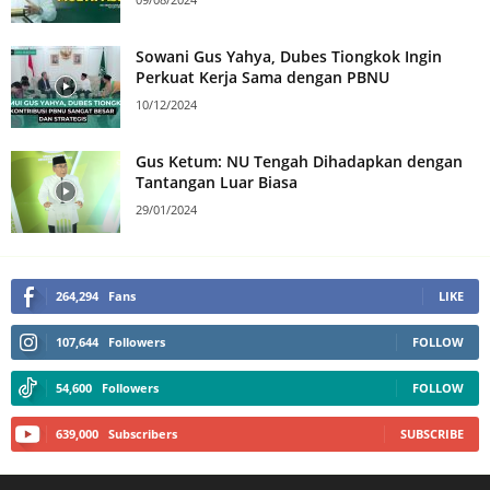
Sowani Gus Yahya, Dubes Tiongkok Ingin
Perkuat Kerja Sama dengan PBNU
10/12/2024
Gus Ketum: NU Tengah Dihadapkan dengan
Tantangan Luar Biasa
29/01/2024
264,294
Fans
LIKE
107,644
Followers
FOLLOW
54,600
Followers
FOLLOW
639,000
Subscribers
SUBSCRIBE