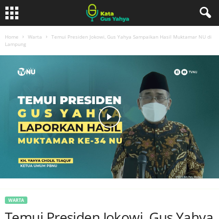
Home
Warta
Temui Presiden Jokowi, Gus Yahya Sampaikan Hasil Muktamar NU di
Lampung
WARTA
Temui Presiden Jokowi, Gus Yahya