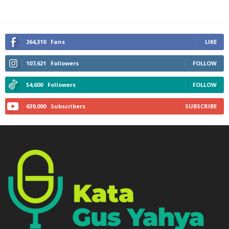
264,310
Fans
LIKE
107,621
Followers
FOLLOW
54,600
Followers
FOLLOW
639,000
Subscribers
SUBSCRIBE