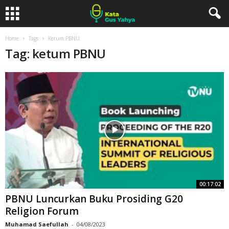
Home
Tags
Ketum PBNU
Tag: ketum PBNU
00:17:02
PBNU Luncurkan Buku Prosiding G20
Religion Forum
Muhamad Saefullah
-
04/08/2023