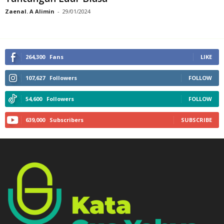
Zaenal. A Alimin
-
29/01/2024
264,300
Fans
LIKE
107,627
Followers
FOLLOW
54,600
Followers
FOLLOW
639,000
Subscribers
SUBSCRIBE