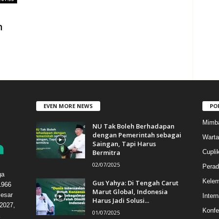
n
EVEN MORE NEWS
PO
Mimb
NU Tak Boleh Berhadapan
dengan Pemerintah sebagai
Warta
Saingan, Tapi Harus
Bermitra
Cupli
02/07/2025
Perad
ga
Kele
Gus Yahya: Di Tengah Carut
1966
Marut Global, Indonesia
esar
Intern
Harus Jadi Solusi...
2027,
Konfe
01/07/2025