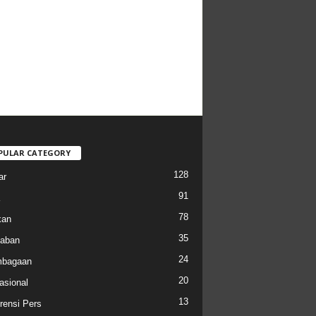
PULAR CATEGORY
128
ar
91
78
kan
35
aban
24
mbagaan
20
asional
13
rensi Pers