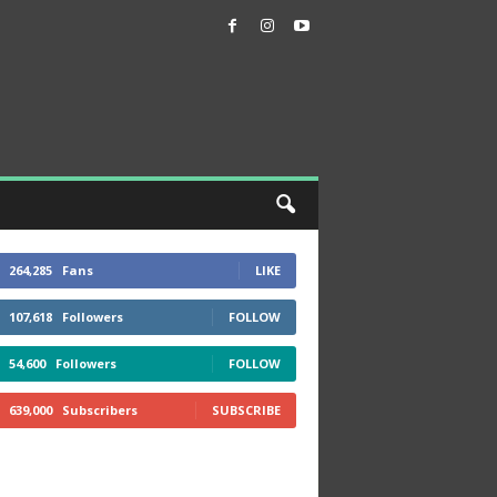
264,285
Fans
LIKE
107,618
Followers
FOLLOW
54,600
Followers
FOLLOW
639,000
Subscribers
SUBSCRIBE