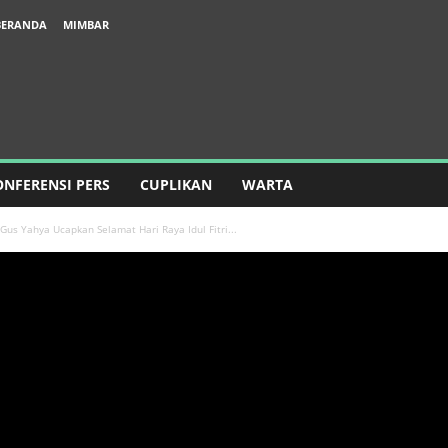
BERANDA
MIMBAR
ONFERENSI PERS
CUPLIKAN
WARTA
Gus Yahya Ucapkan Selamat Hari Raya Idul Fitri...