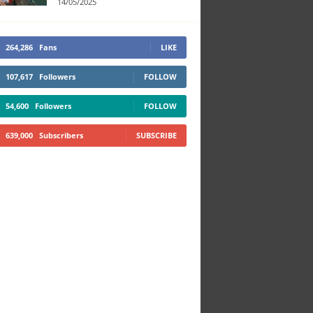
14/05/2025
264,286
Fans
LIKE
107,617
Followers
FOLLOW
54,600
Followers
FOLLOW
639,000
Subscribers
SUBSCRIBE