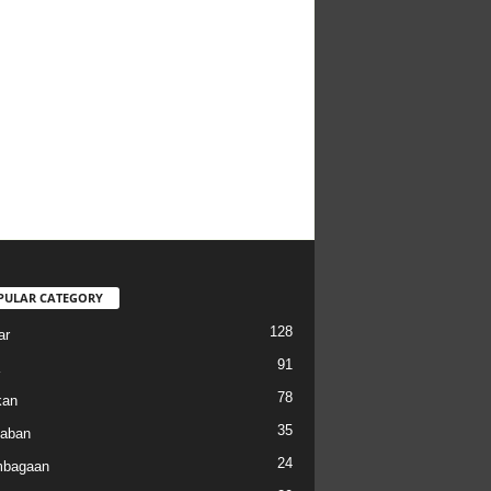
PULAR CATEGORY
128
ar
91
78
kan
35
aban
24
mbagaan