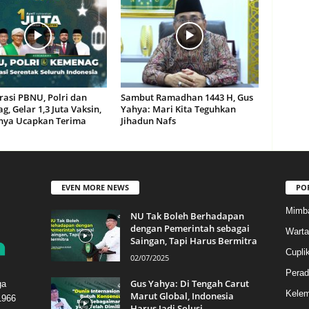
rasi PBNU, Polri dan
Sambut Ramadhan 1443 H, Gus
, Gelar 1,3 Juta Vaksin,
Yahya: Mari Kita Teguhkan
hya Ucapkan Terima
Jihadun Nafs
EVEN MORE NEWS
PO
Mimb
NU Tak Boleh Berhadapan
dengan Pemerintah sebagai
Warta
Saingan, Tapi Harus Bermitra
Cupli
02/07/2025
Perad
Gus Yahya: Di Tengah Carut
ga
Kele
Marut Global, Indonesia
1966
Harus Jadi Solusi...