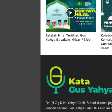
Setelah Hilal Terlihat, Gus
Kolabo
Yahya Bacakan Ikhbar PBNU
Kemenag
Gus Ya
Kasih
Dr. (H.C.) K.H. Yahya Cholil Staquf dikenal ju
dengan sapaan Gus Yahya (lahir 16 Februari 