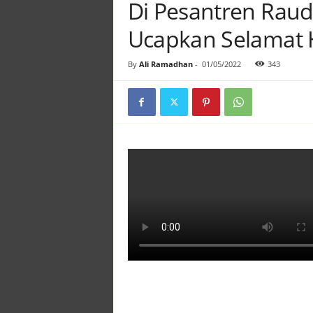
Di Pesantren Raudl
Ucapkan Selamat Ha
By
Ali Ramadhan
-
01/05/2022
343