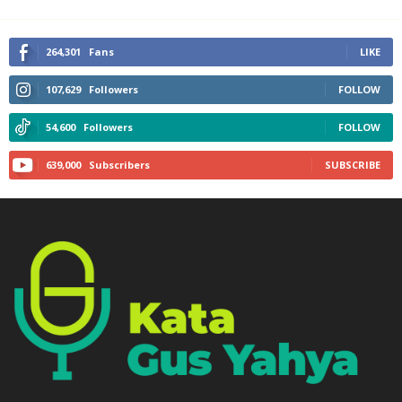
264,301
Fans
LIKE
107,629
Followers
FOLLOW
54,600
Followers
FOLLOW
639,000
Subscribers
SUBSCRIBE