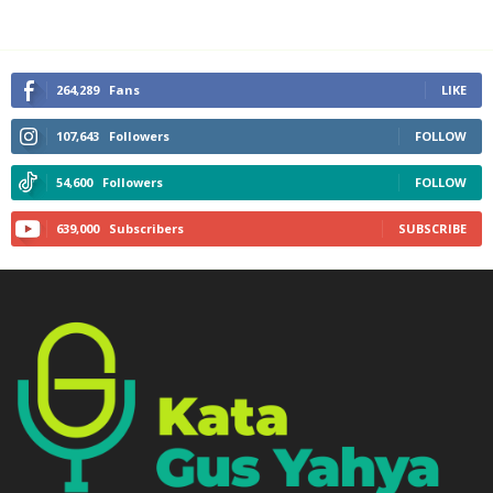
264,289
Fans
LIKE
107,643
Followers
FOLLOW
54,600
Followers
FOLLOW
639,000
Subscribers
SUBSCRIBE