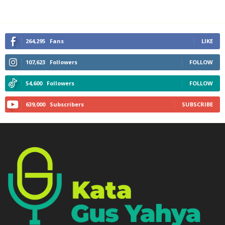
264,295
Fans
LIKE
107,623
Followers
FOLLOW
54,600
Followers
FOLLOW
639,000
Subscribers
SUBSCRIBE