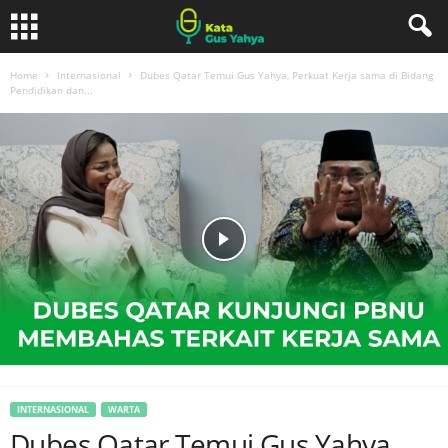
Home
Internasional
Dubes Qatar Temui Gus Yahya, Perkuat Kerja sama di Bidang
Pendidikan dan...
INTERNASIONAL
WARTA
Dubes Qatar Temui Gus Yahya,