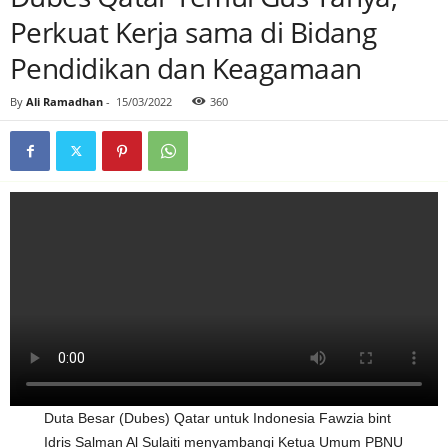
Perkuat Kerja sama di Bidang
Pendidikan dan Keagamaan
By
Ali Ramadhan
-
15/03/2022
360
Duta Besar (Dubes) Qatar untuk Indonesia Fawzia bint
Idris Salman Al Sulaiti menyambangi Ketua Umum PBNU