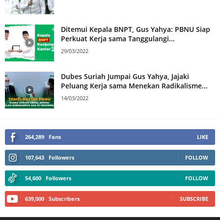
Ditemui Kepala BNPT, Gus Yahya: PBNU Siap
Perkuat Kerja sama Tanggulangi...
29/03/2022
Dubes Suriah Jumpai Gus Yahya, Jajaki
Peluang Kerja sama Menekan Radikalisme...
14/03/2022
264,289
Fans
LIKE
107,643
Followers
FOLLOW
54,600
Followers
FOLLOW
639,000
Subscribers
SUBSCRIBE