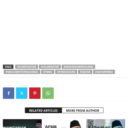
TAGS
#DUBESQATAR
#ISLAMQATAR
#MODERASIBERAGAMA
#MUSLIMINTERNASIONAL
#PBNU
#PENDIDIKAN
#QATAR
#QATARPBNU
RELATED ARTICLES
MORE FROM AUTHOR