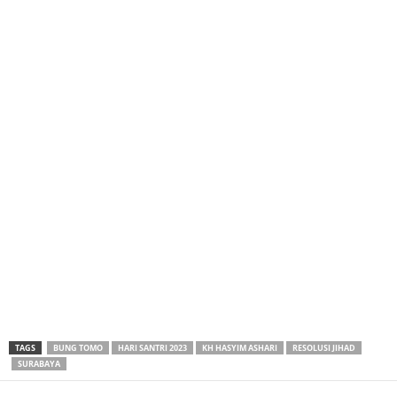
TAGS
BUNG TOMO
HARI SANTRI 2023
KH HASYIM ASHARI
RESOLUSI JIHAD
SURABAYA