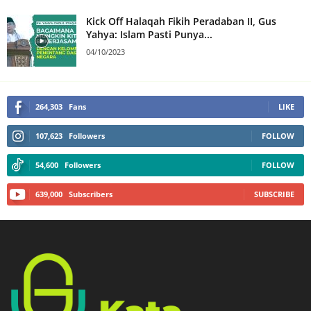
Kick Off Halaqah Fikih Peradaban II, Gus
Yahya: Islam Pasti Punya...
04/10/2023
264,303
Fans
LIKE
107,623
Followers
FOLLOW
54,600
Followers
FOLLOW
639,000
Subscribers
SUBSCRIBE