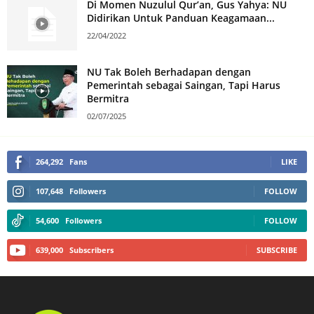
Di Momen Nuzulul Qur’an, Gus Yahya: NU
Didirikan Untuk Panduan Keagamaan...
22/04/2022
NU Tak Boleh Berhadapan dengan
Pemerintah sebagai Saingan, Tapi Harus
Bermitra
02/07/2025
264,292
Fans
LIKE
107,648
Followers
FOLLOW
54,600
Followers
FOLLOW
639,000
Subscribers
SUBSCRIBE