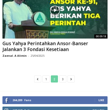
00:09:18
Gus Yahya Perintahkan Ansor-Banser
Jalankan 3 Fondasi Kesetiaan
Zaenal. A Alimin
-
25/04/2025
1
2
3
264,289
Fans
LIKE